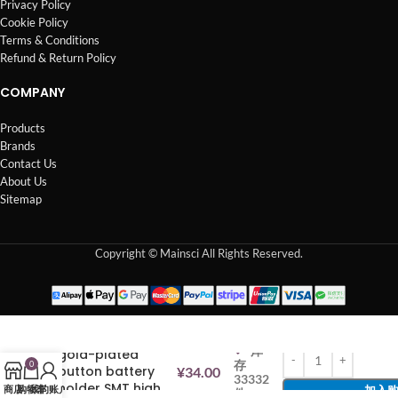
Privacy Policy
Cookie Policy
Terms & Conditions
Refund & Return Policy
COMPANY
Products
Brands
Contact Us
About Us
Sitemap
Copyright © Mainsci All Rights Reserved.
BS-1220-2 Button
battery box
CR1220 patch
库
gold-plated
存
0
button battery
¥
34.00
33332
holder SMT high
商店
购物车
我的账户
加入
件