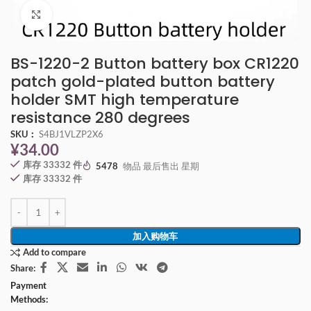
点击放大
BS-1220-2 Button battery box CR1220
patch gold-plated button battery
holder SMT high temperature
resistance 280 degrees
SKU：
S4BJ1VLZP2X6
¥
34.00
库存 33332 件
5478
物品 最后售出 星期
库存 33332 件
加入购物车
Add to compare
Share:
Payment
Methods: