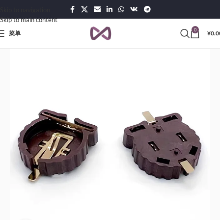
Skip to navigation
Skip to main content
0
菜单
¥
0.0
ucts
Battery, Accumulator & Solar Panels
Battery Holders, Clips & Contacts